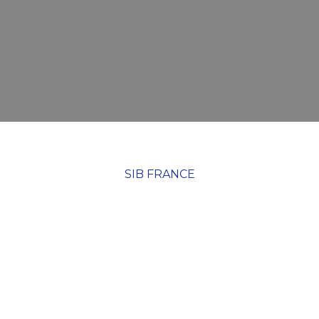
SIB FRANCE
Sublime vos
intérieurs
Leader mondial des sols
décoratifs minéraux, nous